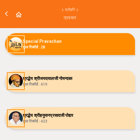
॥ श्रीहरि:॥
प्रवचन
Special Pravachan
कुल रिकॉर्ड :
28
श्रद्धेय श्रीजयदयालजी गोयन्दका
कुल रिकॉर्ड :
419
श्रद्धेय श्रीहनुमानप्रसादजी पोद्दार
कुल रिकॉर्ड :
423