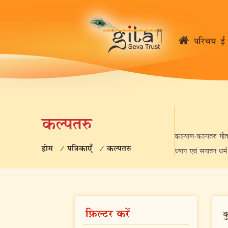
परिचय
ई 
कल्पतरु
कल्याण-कल्पतरु गीता प
होम
/
पत्रिकाएँ
/
कल्पतरु
ध्यान एवं सनातन धर्
फ़िल्टर करें
क