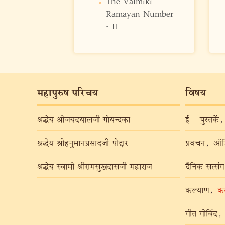
The Valmiki
Ramayan Number
- II
महापुरुष परिचय
विषय
श्रद्धेय श्रीजयदयालजी गोयन्दका
ई – पुस्तकें
,
श्रद्धेय श्रीहनुमानप्रसादजी पोद्दार
प्रवचन
,
ऑड
श्रद्धेय स्वामी श्रीरामसुखदासजी महाराज
दैनिक सत्संग
कल्याण
,
कल
गीत-गोविंद
,