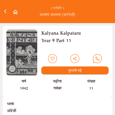
॥ श्रीहरि:॥
कल्याण कल्पतरु (अंग्रेज़ी)
Kalyana Kalpataru
Year 9 Part 11
पुस्तकें पढ़ें
वर्ष
महीना
संख्या
1942
नवंबर
11
भाषा
अंग्रेज़ी