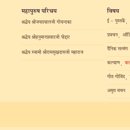
महापुरुष परिचय
विषय
ई – पुस्तकें
,
श्रद्धेय श्रीजयदयालजी गोयन्दका
प्रवचन
ऑडि
,
श्रद्धेय श्रीहनुमानप्रसादजी पोद्दार
दैनिक सत्संग
श्रद्धेय स्वामी श्रीरामसुखदासजी महाराज
कल्याण
कल
,
गीत-गोविंद
,
अमृत वचन