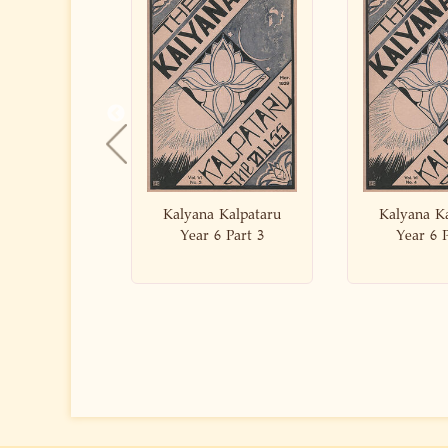
lyana Kalpataru
Kalyana Kalpataru
Kaly
Year 6 Part 3
Year 6 Part 4
Yea