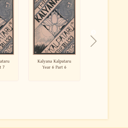
 Kalpataru
Kalyana Kalpataru
Kalyana K
 6 Part 6
Year 6 Part 5
Year 6 