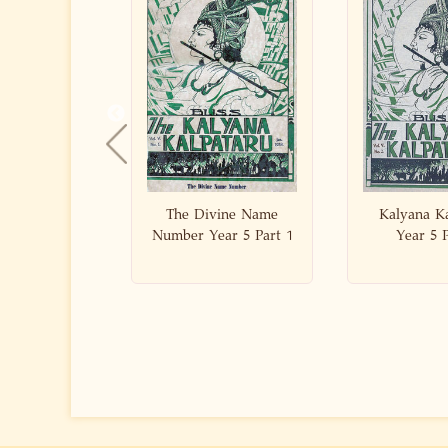
Divine Name
Kalyana Kalpataru
Kalyana
 Year 5 Part 1
Year 5 Part 2
Year 