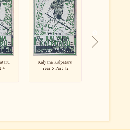
alpataru
Kalyana Kalpataru
Kalyana Kalp
art 12
Year 5 Part 5
Year 5 Par