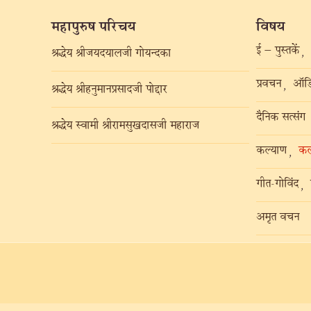
महापुरुष परिचय
विषय
ई – पुस्तकें
,
श्रद्धेय श्रीजयदयालजी गोयन्दका
प्रवचन
ऑडि
,
श्रद्धेय श्रीहनुमानप्रसादजी पोद्दार
दैनिक सत्संग
श्रद्धेय स्वामी श्रीरामसुखदासजी महाराज
कल्याण
कल
,
गीत-गोविंद
,
अमृत वचन