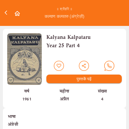
॥ श्रीहरि:॥
कल्याण कल्पतरु (अंग्रेज़ी)
Kalyana Kalpataru
Year 25 Part 4
पुस्तकें पढ़ें
वर्ष
महीना
संख्या
1961
अप्रैल
4
भाषा
अंग्रेज़ी