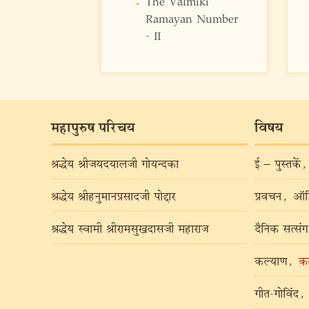
The Valmiki
Ramayan Number
- II
महापुरुष परिचय
विषय
श्रद्धेय श्रीजयदयालजी गोयन्दका
ई – पुस्तकें
,
श्रद्धेय श्रीहनुमानप्रसादजी पोद्दार
प्रवचन
,
ऑड
श्रद्धेय स्वामी श्रीरामसुखदासजी महाराज
दैनिक सत्संग
कल्याण
,
कल
गीत-गोविंद
,