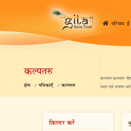
परिचय
ई 
कल्पतरु
कल्याण-कल्पतरु गीता प
होम
/
पत्रिकाएँ
/
कल्पतरु
ध्यान एवं सनातन धर्
फ़िल्टर करें
क