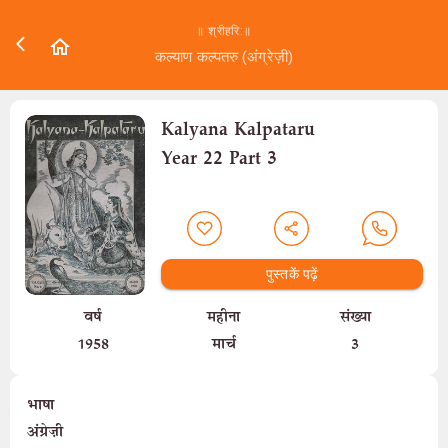
॥ श्रीहरि:॥
कल्याण कल्पतरु (अंग्रेज़ी)
Kalyana Kalpataru
Year 22 Part 3
पुस्तकें पढ़ें
वर्ष
महीना
संख्या
1958
मार्च
3
भाषा
अंग्रेज़ी