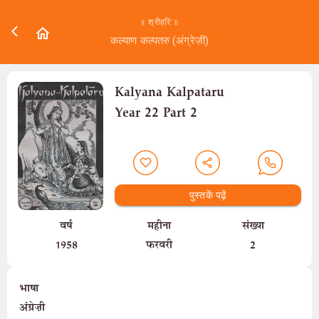
॥ श्रीहरि:॥
कल्याण कल्पतरु (अंग्रेज़ी)
Kalyana Kalpataru
Year 22 Part 2
पुस्तकें पढ़ें
वर्ष
महीना
संख्या
1958
फरवरी
2
भाषा
अंग्रेज़ी