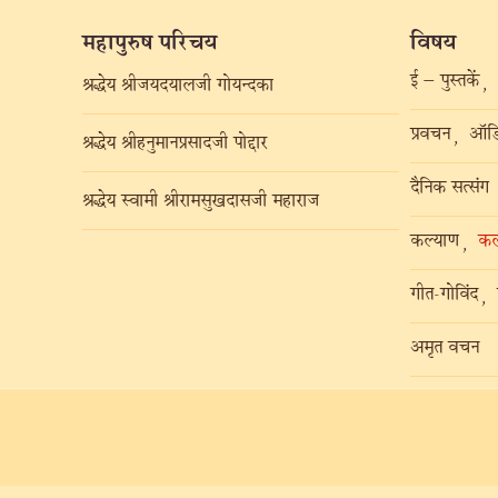
महापुरुष परिचय
विषय
ई – पुस्तकें
,
श्रद्धेय श्रीजयदयालजी गोयन्दका
प्रवचन
ऑडि
,
श्रद्धेय श्रीहनुमानप्रसादजी पोद्दार
दैनिक सत्संग
श्रद्धेय स्वामी श्रीरामसुखदासजी महाराज
कल्याण
कल
,
गीत-गोविंद
,
अमृत वचन