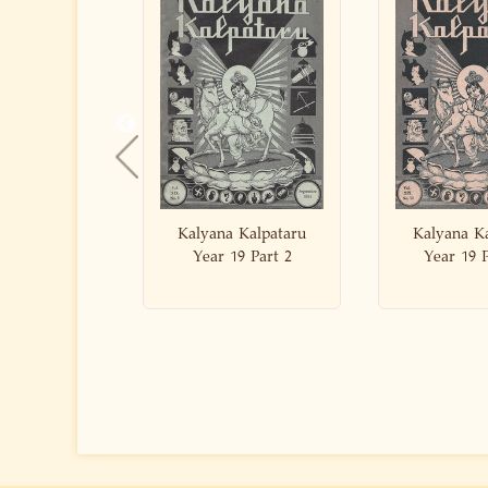
a Kalpataru
Kalyana Kalpataru
Kalyana 
 19 Part 2
Year 19 Part 12
Year 19