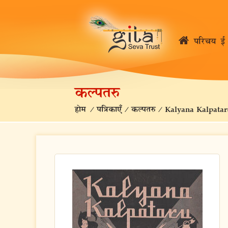
परिचय
ई 
कल्पतरु
होम
/
पत्रिकाएँ
/
कल्पतरु
/
Kalyana Kalpatar