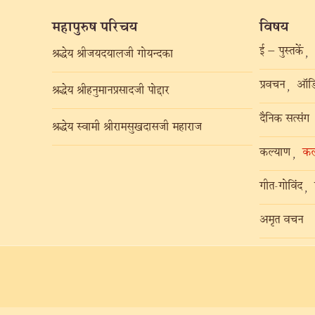
महापुरुष परिचय
विषय
ई – पुस्तकें
,
श्रद्धेय श्रीजयदयालजी गोयन्दका
प्रवचन
ऑडि
,
श्रद्धेय श्रीहनुमानप्रसादजी पोद्दार
दैनिक सत्संग
श्रद्धेय स्वामी श्रीरामसुखदासजी महाराज
कल्याण
कल
,
गीत-गोविंद
,
अमृत वचन