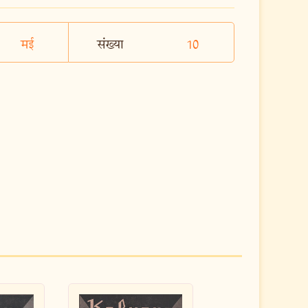
मई
संख्या
10