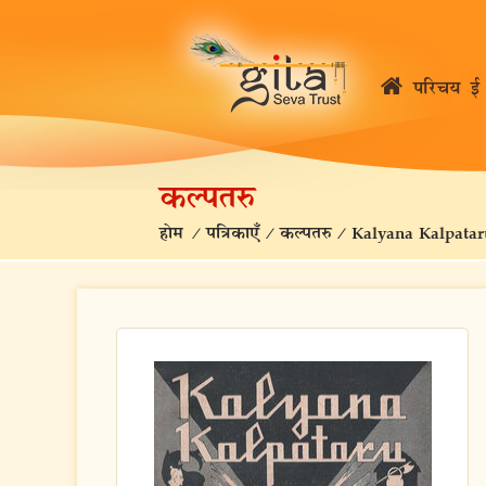
परिचय
ई 
कल्पतरु
होम
/
पत्रिकाएँ
/
कल्पतरु
/
Kalyana Kalpatar