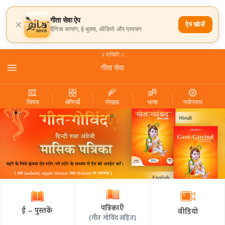
गीता सेवा ऐप
ऐप खोलें
दैनिक सत्संग, ई-बुक्स, ऑडियो और प्रवचन
॥ श्रीहरि:॥
गीता सेवा
विषय
श्रेणियाँ
लेखक
भाषा
नवीनतम
पत्रिकाएँ
ई – पुस्तकें
वीडियो
(
गीत गोविंद सहित
)