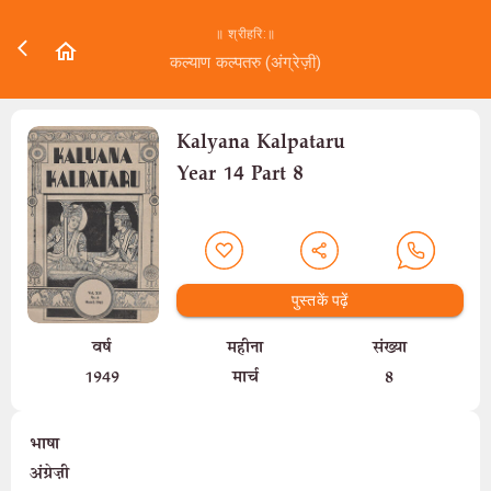
॥ श्रीहरि:॥
कल्याण कल्पतरु (अंग्रेज़ी)
Kalyana Kalpataru
Year 14 Part 8
पुस्तकें पढ़ें
वर्ष
महीना
संख्या
1949
मार्च
8
भाषा
अंग्रेज़ी