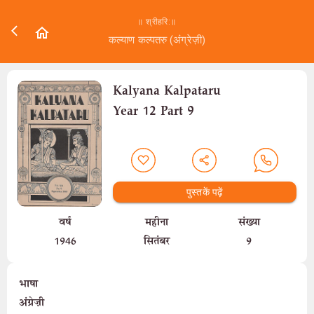
॥ श्रीहरि:॥
कल्याण कल्पतरु (अंग्रेज़ी)
Kalyana Kalpataru
Year 12 Part 9
पुस्तकें पढ़ें
वर्ष
महीना
संख्या
1946
सितंबर
9
भाषा
अंग्रेज़ी