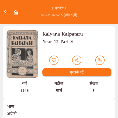
॥ श्रीहरि:॥
कल्याण कल्पतरु (अंग्रेज़ी)
Kalyana Kalpataru
Year 12 Part 3
पुस्तकें पढ़ें
वर्ष
महीना
संख्या
1946
मार्च
3
भाषा
अंग्रेज़ी