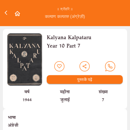
॥ श्रीहरि:॥
कल्याण कल्पतरु (अंग्रेज़ी)
Kalyana Kalpataru
Year 10 Part 7
पुस्तकें पढ़ें
वर्ष
महीना
संख्या
1944
जुलाई
7
भाषा
अंग्रेज़ी