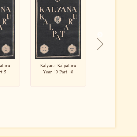
alpataru
Kalyana Kalpataru
Kalyana Kalp
Part 10
Year 10 Part 6
Year 10 Pa