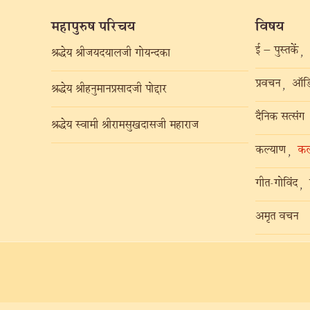
महापुरुष परिचय
विषय
ई – पुस्तकें
,
श्रद्धेय श्रीजयदयालजी गोयन्दका
प्रवचन
ऑडि
,
श्रद्धेय श्रीहनुमानप्रसादजी पोद्दार
दैनिक सत्संग
श्रद्धेय स्वामी श्रीरामसुखदासजी महाराज
कल्याण
कल
,
गीत-गोविंद
,
अमृत वचन