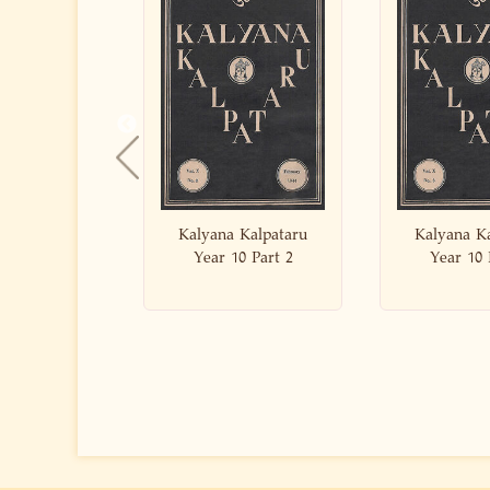
na Kalpataru
Kalyana Kalpataru
Kalyana
r 10 Part 2
Year 10 Part 3
Year 1