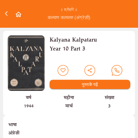
॥ श्रीहरि:॥
कल्याण कल्पतरु (अंग्रेज़ी)
Kalyana Kalpataru
Year 10 Part 3
पुस्तकें पढ़ें
वर्ष
महीना
संख्या
1944
मार्च
3
भाषा
अंग्रेज़ी