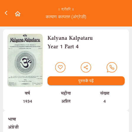
॥ श्रीहरि:॥
कल्याण कल्पतरु (अंग्रेज़ी)
Kalyana Kalpataru
Year 1 Part 4
पुस्तकें पढ़ें
वर्ष
महीना
संख्या
1934
अप्रैल
4
भाषा
अंग्रेज़ी