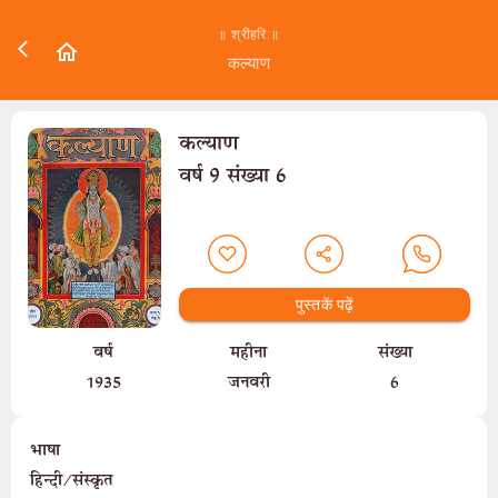
॥ श्रीहरि:॥
कल्याण
कल्याण
वर्ष 9 संख्या 6
पुस्तकें पढ़ें
वर्ष
महीना
संख्या
1935
जनवरी
6
भाषा
हिन्दी/संस्कृत