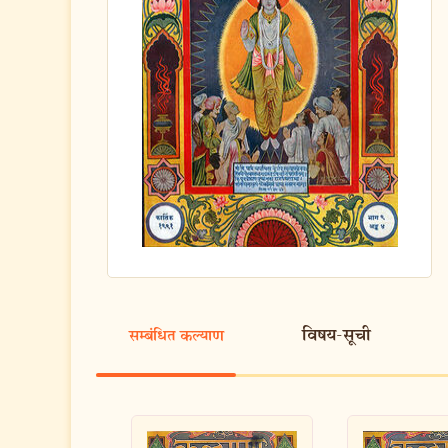
विषय-सूची
सम्बंधित कल्याण