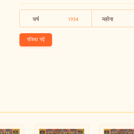
वर्ष
1934
महीना
पत्रिका पढ़ें