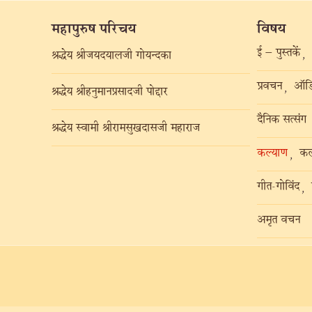
महापुरुष परिचय
विषय
ई – पुस्तकें
,
श्रद्धेय श्रीजयदयालजी गोयन्दका
प्रवचन
ऑडि
,
श्रद्धेय श्रीहनुमानप्रसादजी पोद्दार
दैनिक सत्संग
श्रद्धेय स्वामी श्रीरामसुखदासजी महाराज
कल्याण
कल
,
गीत-गोविंद
,
अमृत वचन