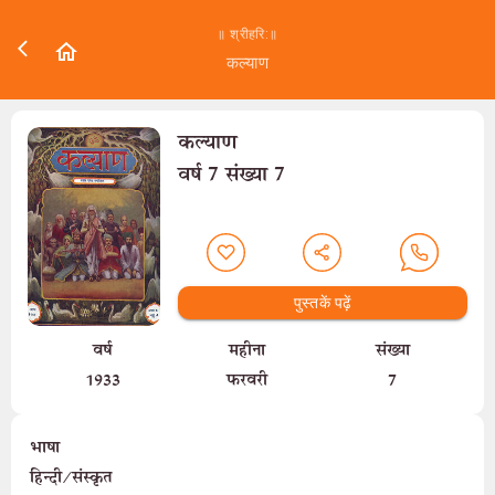
॥ श्रीहरि:॥
कल्याण
कल्याण
वर्ष 7 संख्या 7
पुस्तकें पढ़ें
वर्ष
महीना
संख्या
1933
फरवरी
7
भाषा
हिन्दी/संस्कृत