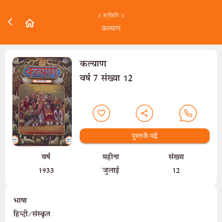
॥ श्रीहरि:॥
कल्याण
कल्याण
वर्ष 7 संख्या 12
पुस्तकें पढ़ें
वर्ष
महीना
संख्या
1933
जुलाई
12
भाषा
हिन्दी/संस्कृत