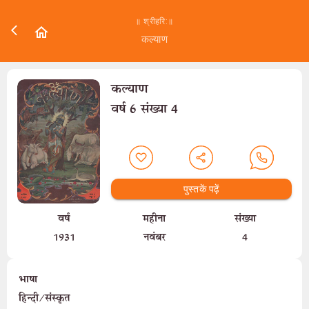
॥ श्रीहरि:॥
कल्याण
कल्याण
वर्ष 6 संख्या 4
पुस्तकें पढ़ें
वर्ष
महीना
संख्या
1931
नवंबर
4
भाषा
हिन्दी/संस्कृत