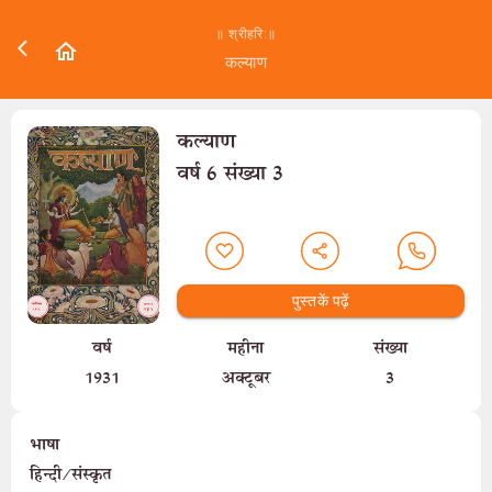
॥ श्रीहरि:॥
कल्याण
कल्याण
वर्ष 6 संख्या 3
पुस्तकें पढ़ें
वर्ष
महीना
संख्या
1931
अक्टूबर
3
भाषा
हिन्दी/संस्कृत