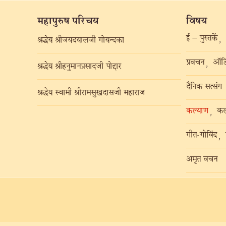
महापुरुष परिचय
विषय
ई – पुस्तकें
,
श्रद्धेय श्रीजयदयालजी गोयन्दका
प्रवचन
ऑडि
,
श्रद्धेय श्रीहनुमानप्रसादजी पोद्दार
दैनिक सत्संग
श्रद्धेय स्वामी श्रीरामसुखदासजी महाराज
कल्याण
कल
,
गीत-गोविंद
,
अमृत वचन