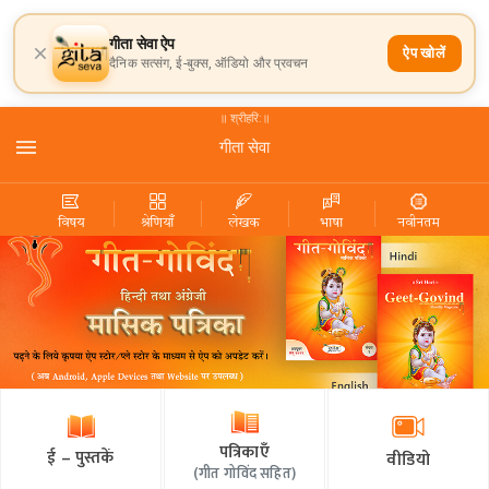
गीता सेवा ऐप
ऐप खोलें
दैनिक सत्संग, ई-बुक्स, ऑडियो और प्रवचन
॥ श्रीहरि:॥
गीता सेवा
विषय
श्रेणियाँ
लेखक
भाषा
नवीनतम
पत्रिकाएँ
ई – पुस्तकें
वीडियो
(
गीत गोविंद सहित
)