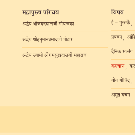
महापुरुष परिचय
विषय
ई – पुस्तकें
,
श्रद्धेय श्रीजयदयालजी गोयन्दका
प्रवचन
ऑडि
,
श्रद्धेय श्रीहनुमानप्रसादजी पोद्दार
दैनिक सत्संग
श्रद्धेय स्वामी श्रीरामसुखदासजी महाराज
कल्याण
कल
,
गीत-गोविंद
,
अमृत वचन