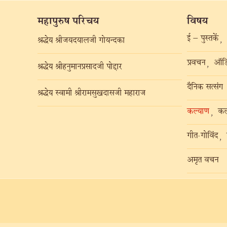
महापुरुष परिचय
विषय
ई – पुस्तकें
,
श्रद्धेय श्रीजयदयालजी गोयन्दका
प्रवचन
ऑडि
,
श्रद्धेय श्रीहनुमानप्रसादजी पोद्दार
दैनिक सत्संग
श्रद्धेय स्वामी श्रीरामसुखदासजी महाराज
कल्याण
कल
,
गीत-गोविंद
,
अमृत वचन