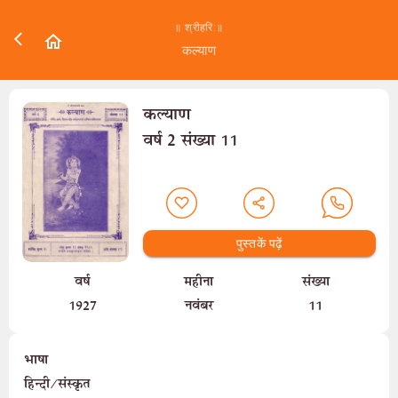
॥ श्रीहरि:॥
कल्याण
कल्याण
वर्ष 2 संख्या 11
पुस्तकें पढ़ें
वर्ष
महीना
संख्या
1927
नवंबर
11
भाषा
हिन्दी/संस्कृत