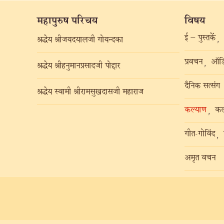
महापुरुष परिचय
विषय
ई – पुस्तकें
,
श्रद्धेय श्रीजयदयालजी गोयन्दका
प्रवचन
ऑडि
,
श्रद्धेय श्रीहनुमानप्रसादजी पोद्दार
दैनिक सत्संग
श्रद्धेय स्वामी श्रीरामसुखदासजी महाराज
कल्याण
कल
,
गीत-गोविंद
,
अमृत वचन