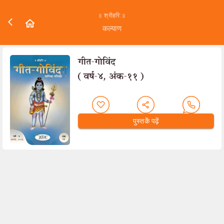
॥ श्रीहरि:॥
कल्याण
गीत-गोविंद
(वर्ष-४, अंक-११)
पुस्तकें पढ़ें