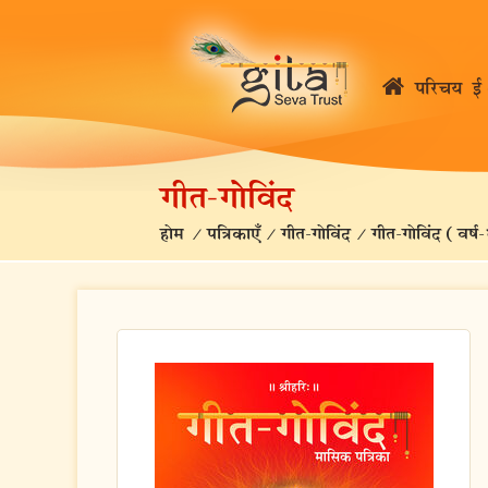
परिचय
ई 
गीत-गोविंद
होम
/
पत्रिकाएँ
/
गीत-गोविंद
/
गीत-गोविंद (वर्