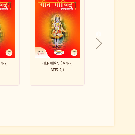
(वर्ष-२,
गीत-गोविंद (वर्ष-२,
Geet-Govind (Y
९)
अंक-८)
Issue-9)