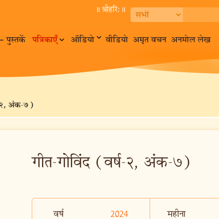
॥ श्रीहरि:॥
– पुस्तकें
पत्रिकाएँ
ऑडियो
वीडियो
अमृत वचन
अनमोल लेख
ष-२, अंक-७)
गीत-गोविंद (वर्ष-२, अंक-७)
वर्ष
2024
महीना