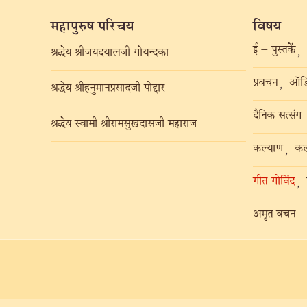
महापुरुष परिचय
विषय
ई – पुस्तकें
,
श्रद्धेय श्रीजयदयालजी गोयन्दका
प्रवचन
ऑडि
,
श्रद्धेय श्रीहनुमानप्रसादजी पोद्दार
दैनिक सत्संग
श्रद्धेय स्वामी श्रीरामसुखदासजी महाराज
कल्याण
कल
,
गीत-गोविंद
,
अमृत वचन