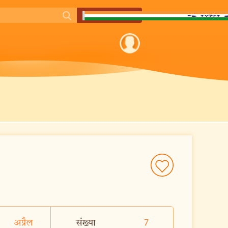
अप्रैल
संख्या
7