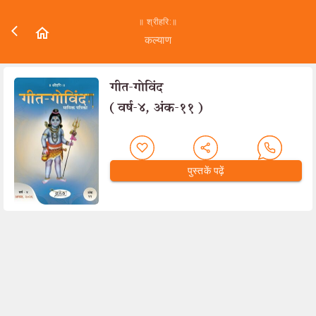
॥ श्रीहरि:॥
कल्याण
गीत-गोविंद
(वर्ष-४, अंक-११)
पुस्तकें पढ़ें