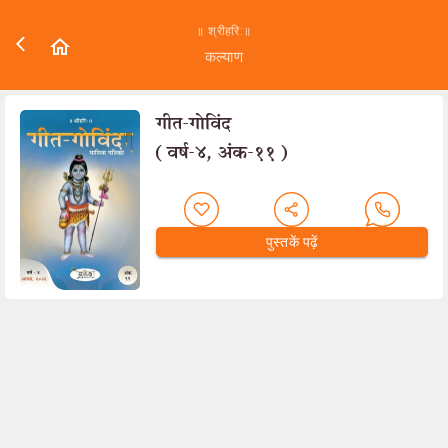
॥ श्रीहरि:॥
कल्याण
गीत-गोविंद
(वर्ष-४, अंक-११)
पुस्तकें पढ़ें