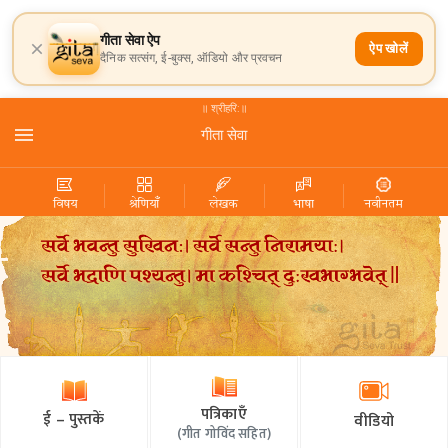
गीता सेवा ऐप
ऐप खोलें
दैनिक सत्संग, ई-बुक्स, ऑडियो और प्रवचन
॥ श्रीहरि:॥
गीता सेवा
विषय
श्रेणियाँ
लेखक
भाषा
नवीनतम
पत्रिकाएँ
ई – पुस्तकें
वीडियो
(
गीत गोविंद सहित
)