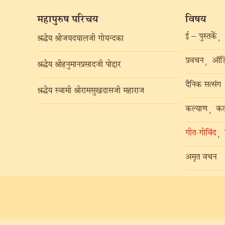
महापुरुष परिचय
विषय
ई – पुस्तकें
,
श्रद्धेय श्रीजयदयालजी गोयन्दका
प्रवचन
ऑडि
,
श्रद्धेय श्रीहनुमानप्रसादजी पोद्दार
दैनिक सत्संग
श्रद्धेय स्वामी श्रीरामसुखदासजी महाराज
कल्याण
कल
,
गीत-गोविंद
,
अमृत वचन