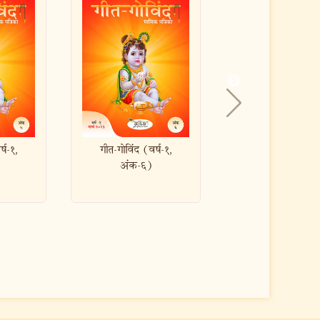
द (वर्ष-१,
गीत-गोविंद (वर्ष-१,
गीत-गोविंद (
-६)
अंक-४)
अंक-१