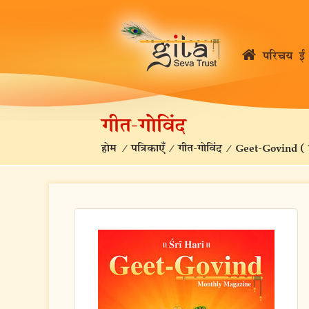
परिचय
ई 
गीत-गोविंद
होम
/
पत्रिकाएँ
/
गीत-गोविंद
/
Geet-Govind (