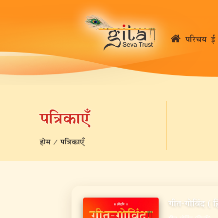
परिचय
ई 
पत्रिकाएँ
होम
/
पत्रिकाएँ
गीत-गोविंद (ह