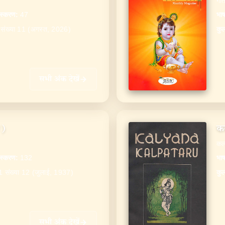
गीत
ंस्करण
:
47
भाष
4 संख्या 11 (अगस्त, 2026)
कु
सभी अंक देखें
ी)
कल
कल्
ंस्करण
:
132
भाष
11 संख्या 12 (जुलाई, 1937)
कु
सभी अंक देखें