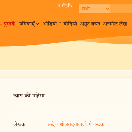
॥ श्रीहरि:॥
– पुस्तकें
पत्रिकाएँ
ऑडियो
वीडियो
अमृत वचन
अनमोल लेख
त्याग की महिमा
लेखक
श्रद्धेय श्रीजयदयालजी गोयन्दका