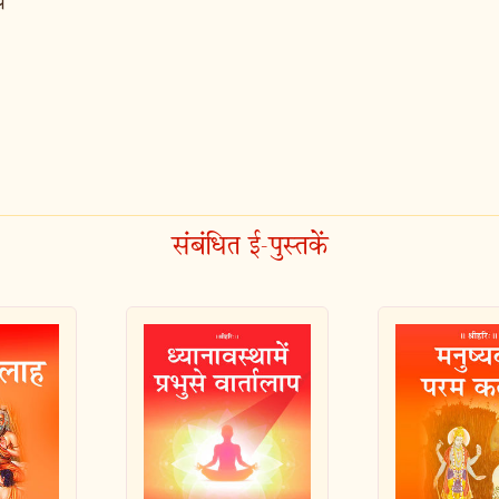
े
संबंधित ई-पुस्तकें