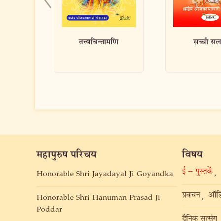
मणि
सच्ची सलाह
ध्यानावस्था में 
वार्ताला
महापुरुष परिचय
विषय
ई – पुस्तकें
,
Honorable Shri Jayadayal Ji Goyandka
प्रवचन
ऑडि
,
Honorable Shri Hanuman Prasad Ji
Poddar
दैनिक सत्संग