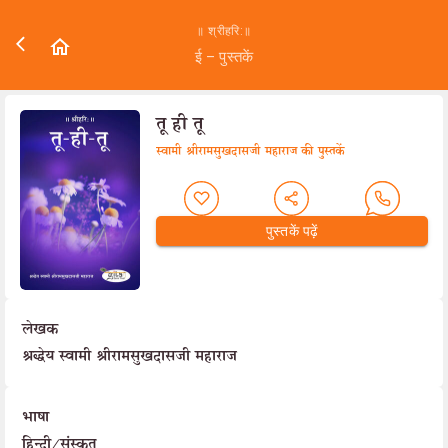
॥ श्रीहरि:॥
ई – पुस्तकें
तू ही तू
स्वामी श्रीरामसुखदासजी महाराज की पुस्तकें
पुस्तकें पढ़ें
लेखक
श्रद्धेय स्वामी श्रीरामसुखदासजी महाराज
भाषा
हिन्दी/संस्कृत