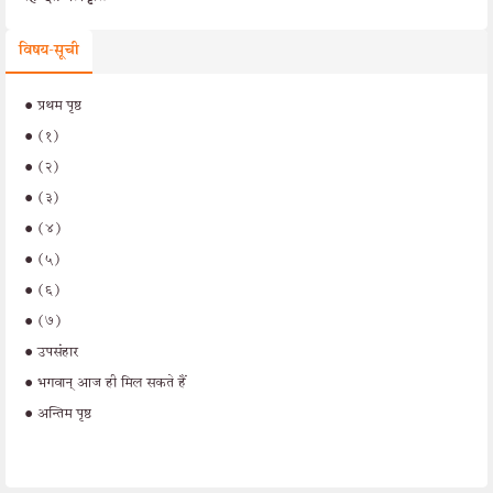
विषय-सूची
•
प्रथम पृष्ठ
•
(१)
•
(२)
•
(३)
•
(४)
•
(५)
•
(६)
•
(७)
•
उपसंहार
•
भगवान‍् आज ही मिल सकते हैं
•
अन्तिम पृष्ठ