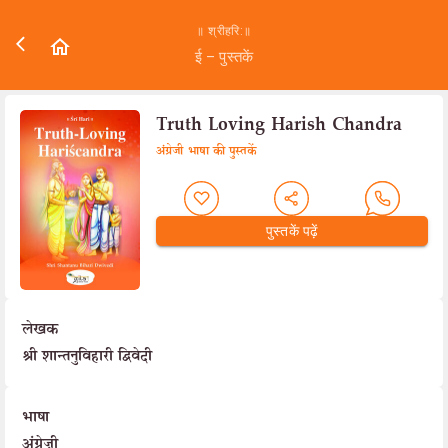
॥ श्रीहरि:॥
ई – पुस्तकें
Truth Loving Harish Chandra
अंग्रेजी भाषा की पुस्तकें
पुस्तकें पढ़ें
लेखक
श्री शान्तनुविहारी द्विवेदी
भाषा
अंग्रेज़ी