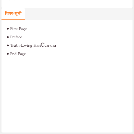
विषय-सूची
•
First Page
•
Preface
•
Truth-Loving HariÜcandra
•
End Page