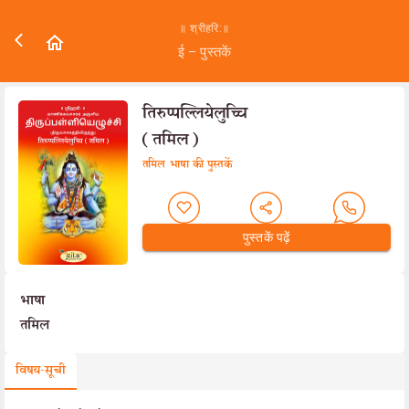
॥ श्रीहरि:॥
ई – पुस्तकें
तिरुप्पल्लियेलुच्चि
(तमिल)
तमिल भाषा की पुस्तकें
पुस्तकें पढ़ें
भाषा
तमिल
विषय-सूची