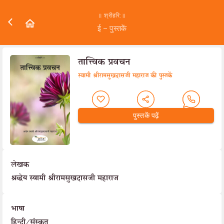
॥ श्रीहरि:॥
ई – पुस्तकें
तात्त्विक प्रवचन
स्वामी श्रीरामसुखदासजी महाराज की पुस्तकें
पुस्तकें पढ़ें
लेखक
श्रद्धेय स्वामी श्रीरामसुखदासजी महाराज
भाषा
हिन्दी/संस्कृत