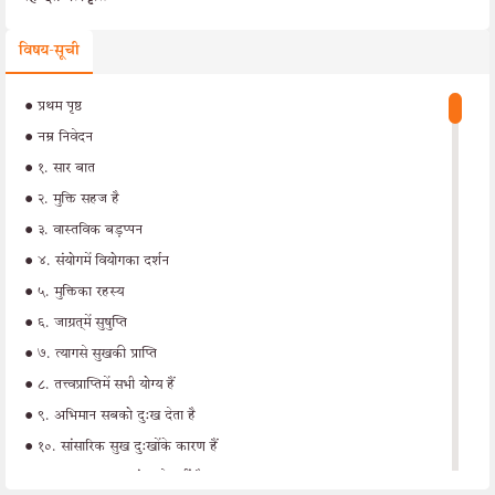
विषय-सूची
•
प्रथम पृष्ठ
•
नम्र निवेदन
•
१. सार बात
•
२. मुक्ति सहज है
•
३. वास्तविक बड़प्पन
•
४. संयोगमें वियोगका दर्शन
•
५. मुक्तिका रहस्य
•
६. जाग्रत‍्में सुषुप्ति
•
७. त्यागसे सुखकी प्राप्ति
•
८. तत्त्वप्राप्तिमें सभी योग्य हैं
•
९. अभिमान सबको दु:ख देता है
•
१०. सांसारिक सुख दु:खाेंके कारण हैं
•
११. हमारा सम्बन्ध संसारसे नहीं है