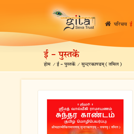
परिचय
ई 
ई – पुस्तकें
होम
/
ई – पुस्तकें
/
सुन्दरकाण्डम् (तमिल)