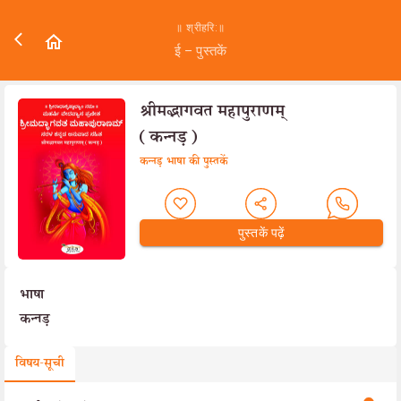
॥ श्रीहरि:॥
ई – पुस्तकें
श्रीमद्भागवत महापुराणम्‌
(कन्नड़)
कन्नड़ भाषा की पुस्तकें
पुस्तकें पढ़ें
भाषा
कन्नड़
विषय-सूची