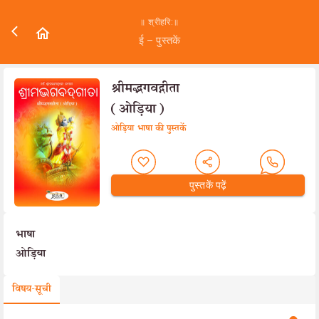
॥ श्रीहरि:॥
ई – पुस्तकें
श्रीमद्भगवद्गीता
(ओड़िया)
ओड़िया भाषा की पुस्तकें
पुस्तकें पढ़ें
भाषा
ओड़िया
विषय-सूची