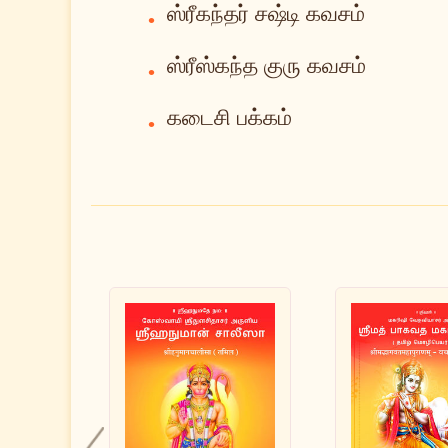
ஸ்ரீகந்தர் சஷ்டி கவசம்
•
ஸ்ரீஸ்கந்த குரு கவசம்
•
கடைசி பக்கம்
•