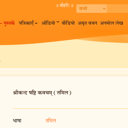
॥ श्रीहरि:॥
– पुस्तकें
पत्रिकाएँ
ऑडियो
वीडियो
अमृत वचन
अनमोल लेख
)
श्रीकन्द षष्टि कवचम् (तमिल)
भाषा
तमिल