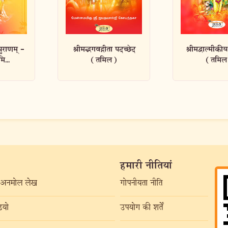
ा पदच्छेद
श्रीमद्वाल्मीकीय रामायण
कंबरामाय
)
(तमिल)
सुन्दरकाण्डम
हमारी नीतियां
अनमोल लेख
गोपनीयता नीति
यो
उपयोग की शर्तें