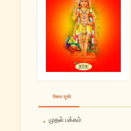
विषय-सूची
முதல் பக்கம்
•