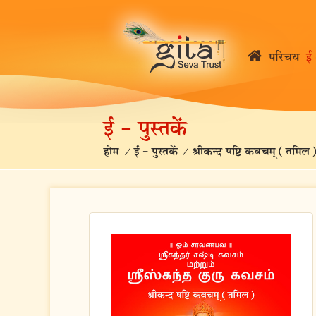
परिचय
ई 
ई – पुस्तकें
होम
/
ई – पुस्तकें
/
श्रीकन्द षष्टि कवचम् (तमिल