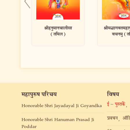
ालीसा
श्रीमद्भागवतमहापुराणम् –
श्रीमद्भगवद्गीत
)
वचनमु (तमि...
(तमिल
महापुरुष परिचय
विषय
ई – पुस्तकें
,
Honorable Shri Jayadayal Ji Goyandka
प्रवचन
ऑडि
,
Honorable Shri Hanuman Prasad Ji
Poddar