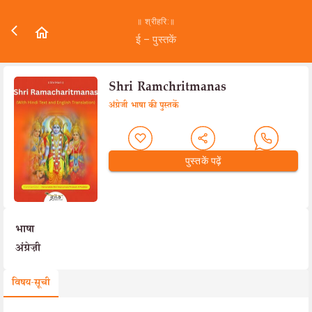
॥ श्रीहरि:॥
ई – पुस्तकें
Shri Ramchritmanas
अंग्रेजी भाषा की पुस्तकें
पुस्तकें पढ़ें
भाषा
अंग्रेज़ी
विषय-सूची