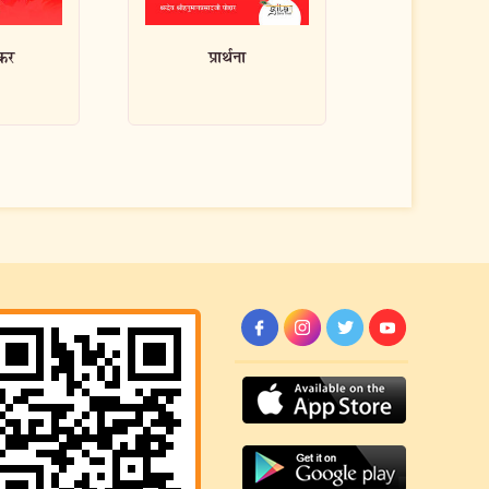
श्रीराधा माधव चिन्तन
साधन 