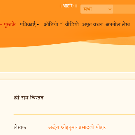
॥ श्रीहरि:॥
– पुस्तकें
पत्रिकाएँ
ऑडियो
वीडियो
अमृत वचन
अनमोल लेख
श्री राम चिन्तन
लेखक
श्रद्धेय श्रीहनुमानप्रसादजी पोद्दार