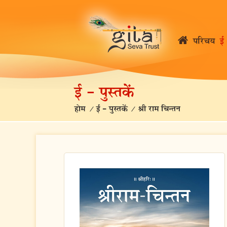
परिचय
ई 
ई – पुस्तकें
होम
/
ई – पुस्तकें
/
श्री राम चिन्तन