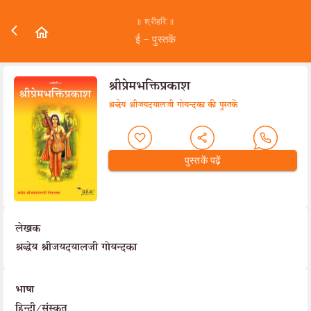
॥ श्रीहरि:॥
ई – पुस्तकें
श्रीप्रेमभक्तिप्रकाश
श्रद्धेय श्रीजयदयालजी गोयन्दका की पुस्तकें
पुस्तकें पढ़ें
लेखक
श्रद्धेय श्रीजयदयालजी गोयन्दका
भाषा
हिन्दी/संस्कृत